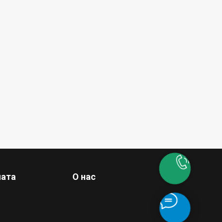
лата
О нас