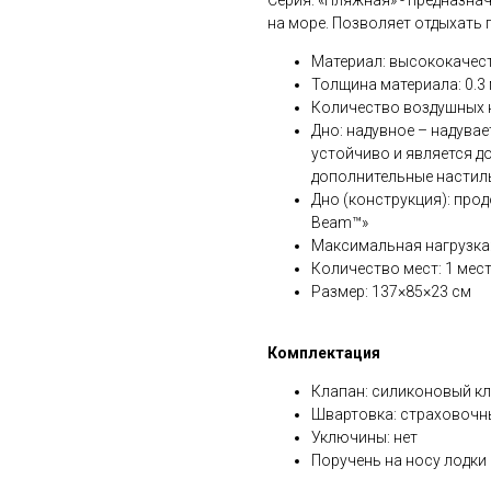
Серия: «Пляжная» - предназна
на море. Позволяет отдыхать г
Материал: высококачес
Толщина материала: 0.3
Количество воздушных к
Дно: надувное – надувае
устойчиво и является д
дополнительные настил
Дно (конструкция): прод
Beam™»
Максимальная нагрузка:
Количество мест: 1 мес
Размер: 137×85×23 см
Комплектация
Клапан: силиконовый к
Швартовка: страховочны
Уключины: нет
Поручень на носу лодки