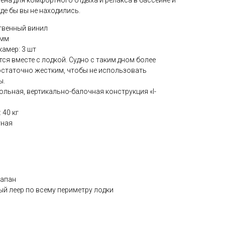
чена для комфортного отдыха и релакса в бассейне и
де бы вы не находились.
твенный винил
 мм
амер: 3 шт
тся вместе с лодкой. Судно с таким дном более
остаточно жестким, чтобы не использовать
ы.
ольная, вертикально-балочная конструкция «I-
 40 кг
тная
лапан
й леер по всему периметру лодки