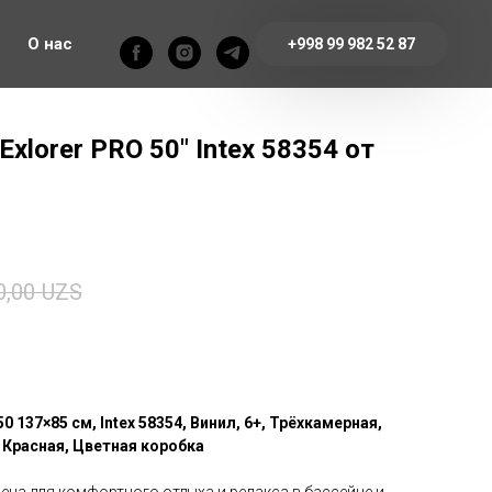
О нас
+998 99 982 52 87
xlorer PRO 50" Intex 58354 от
0,00
UZS
0 137×85 см, Intex 58354, Винил, 6+, Трёхкамерная,
 Красная, Цветная коробка