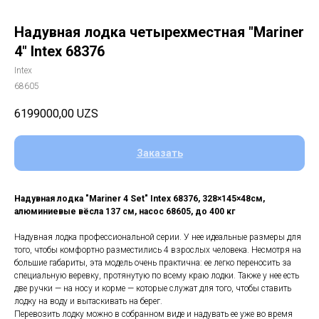
Надувная лодка четырехместная "Mariner
4" Intex 68376
Intex
68605
6199000,00
UZS
Заказать
Надувная лодка "Mariner 4 Set" Intex 68376, 328×145×48см,
алюминиевые вёсла 137 см, насос 68605, до 400 кг
Надувная лодка профессиональной серии. У нее идеальные размеры для
того, чтобы комфортно разместились 4 взрослых человека. Несмотря на
большие габариты, эта модель очень практична: ее легко переносить за
специальную веревку, протянутую по всему краю лодки. Также у нее есть
две ручки — на носу и корме — которые служат для того, чтобы ставить
лодку на воду и вытаскивать на берег.
Перевозить лодку можно в собранном виде и надувать ее уже во время