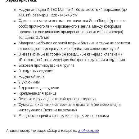
Характеристики:
Надувная лодка INTEX Mariner 4. Вместимость - 4 взрослых (до
400 кг), размеры - 328×145×48 см
Сделана из материала высшего качества SuperTough (два слоя
особо прочного ламинированного винила, между которыми
проложена специальная армированная сетка из полиэстера).
Толщина: 0,75 мм
Материал не боится соленой воды и бензина, а также не портится
от перепадов температуры и воздействия солнечных лучей.
3 независимые встроенные воздушные камеры с клапанами
«Бостон» (по 2 на камеру) для быстрого надувания и сдувания
Боковая противоударная группа
3 надувных сидения
Надувной киль
2 уключины
2 держателя для удочки
Крепление для транца
Веревка и ручки для легкой транспортировки
Сумка для хранения батареи для двигателя (не включена) и
инструментов (тоже не включены)
Расцветка: серый с красными и черными полосками
А также смотрите видео обзор о товаре по
этой ссылке
.