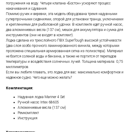
погружения на воду. Четыре клапана «Бостон» ускоряют процесс
накачивания и сдувания.
Помимо ручек и веревки, эта модель оборудована тремя надувными
суперпрочными сидениями, опорой для установки транца, уключинами
и креплениями для рыболовной удочки. В комплекте идет ручной насос,
два алюминиевых весла (137 см), мешок для аккумулятора и сумка для
инструментов (они не входят в комплект).
Лодка сделана из трехслойного ПВХ SuperTough высокой устойчивости
(два слоя особо прочного ламинированного винила, между которыми
проложена специальная армированная сетка из полиэстера). Материал
не боится соленой воды и бензина, а также не портится от перепадов
температуры и воздействия солнечных лучей. Толщина материала: 0,75
миллиметров.
Если вы любите плавать, это лодка для вас: максимально комфортное и
надежное судно. Чего еще можно желать?
Комплектация:
Надувная лодка Mariner 4 Set
Ручной насос Intex 68605
Алюминиевые весла (137 см)
Ремкомплект
Инструкция