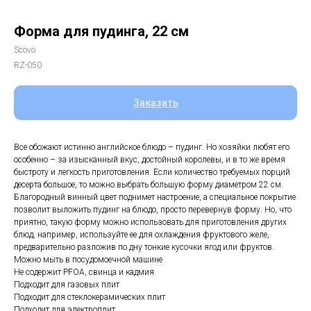
Форма для пудинга, 22 см
Scovo
RZ-050
Заказать
Все обожают истинно английское блюдо – пудинг. Но хозяйки любят его
особенно – за изысканный вкус, достойный королевы, и в то же время
быстроту и легкость приготовления. Если количество требуемых порций
десерта большое, то можно выбрать большую форму диаметром 22 см.
Благородный винный цвет поднимет настроение, а специальное покрытие
позволит выложить пудинг на блюдо, просто перевернув форму. Но, что
приятно, такую форму можно использовать для приготовления других
блюд, например, используйте ее для охлаждения фруктового желе,
предварительно разложив по дну тонкие кусочки ягод или фруктов.
Можно мыть в посудомоечной машине
Не содержит PFOA, свинца и кадмия
Подходит для газовых плит
Подходит для стеклокерамических плит
Подходит для электроплит