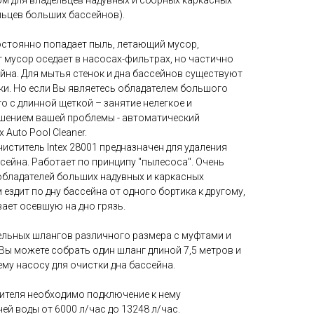
 для владельцев надувных и сборных каркасных
льцев больших бассейнов).
остоянно попадает пыль, летающий мусор,
т мусор оседает в насосах-фильтрах, но частично
сейна. Для мытья стенок и дна бассейнов существуют
ки. Но если Вы являетесь обладателем большого
го с длинной щеткой – занятие нелегкое и
шением вашей проблемы - автоматический
 Auto Pool Cleaner.
ститель Intex 28001 предназначен для удаления
ссейна. Работает по принципу "пылесоса". Очень
обладателей больших надувных и каркасных
 ездит по дну бассейна от одного бортика к другому,
ает осевшую на дно грязь.
тельных шлангов различного размера с муфтами и
Вы можете собрать один шланг длиной 7,5 метров и
му насосу для очистки дна бассейна.
ителя необходимо подключение к нему
й воды от 6000 л/час до 13248 л/час.