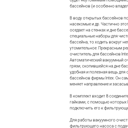
будет неутомимым помощником
бассейнов (и особенно владе
В воду открытых бассейнов п
насекомые и др. Частично это
оседает на стенках и дне бас
специальные наборы для чист
бассейна, то ходить вокруг не
утомительное. Прекрасным ре
очиститель для бассейнов Intex
Автоматический вакуумный очи
грязи, скопившейся на дне ба
удобная и полезная вещь для 
бассейнов фирмы Intex. Он сам
меняет направление и засасыв
В комплект входит 8 соедини
гайками, с помощью которых 
подключить его к фильтрующе
Для работы вакуумного очист
фильтрующего насоса с подаче