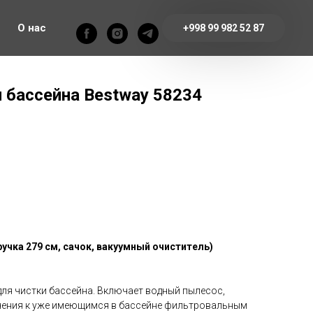
О нас
+998 99 982 52 87
 бассейна Bestway 58234
ручка 279 см, сачок, вакуумный очиститель)
для чистки бассейна. Включает водный пылесос,
чения к уже имеющимся в бассейне фильтровальным