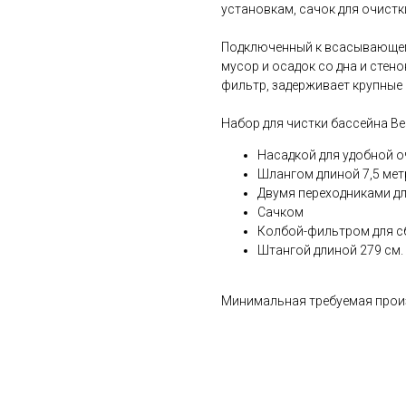
установкам, сачок для очистк
Подключенный к всасывающем
мусор и осадок со дна и стен
фильтр, задерживает крупные
Набор для чистки бассейна Be
Насадкой для удобной о
Шлангом длиной 7,5 мет
Двумя переходниками д
Сачком
Колбой-фильтром для с
Штангой длиной 279 см.
Минимальная требуемая произ