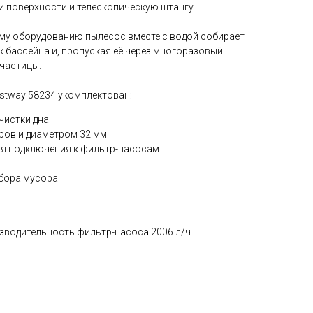
и поверхности и телескопическую штангу.
у оборудованию пылесос вместе с водой собирает
ок бассейна и, пропуская её через многоразовый
 частицы.
stway 58234 укомплектован:
чистки дна
ров и диаметром 32 мм
ля подключения к фильтр-насосам
бора мусора
водительность фильтр-насоса 2006 л/ч.