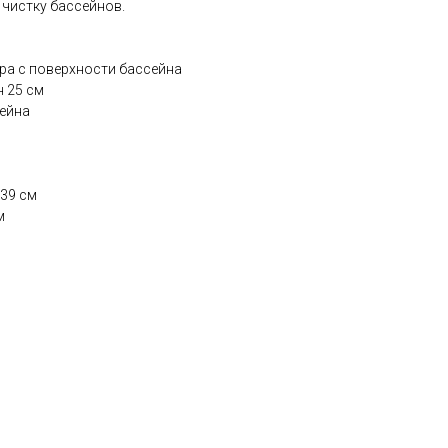
чистку бассейнов.
ора с поверхности бассейна
н 25 см
сейна
239 см
м