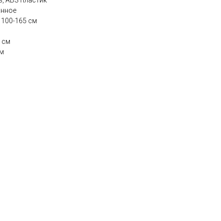
, ABS пластик
анное
 100-165 см
 см
мм