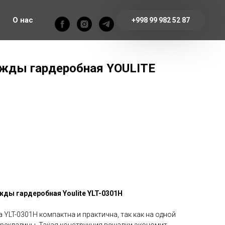
О нас
+998 99 982 52 87
жды гардеробная YOULITE
ды гардеробная Youlite YLT-0301H
YLT-0301H компактна и практична, так как на одной