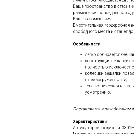
линии стоек умещаются две п
Ваше пространство в стеснен
размещения повседневной оде
Вашего помещения.
Вместительная гардеробная в
свободного места и станет д
Особенности
:
легко собирается без к
конструкция вешалки со
полностью исключает о
колесики вешалки позво
от ее загруженности;
телескопическая вешалк
усмотрению.
Поставляется в разобранном в
Характеристики
:
Артикул производителя: 0301