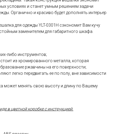
ерекладины. Такая конструкция вешалки экономит
ных условиях и станет умным решением задачи
жды. Органично и красиво будет дополнять интерьер
ешалка для одежды YLT-0301H сэкономит Вам кучу
остойным заменителем для габаритного шкафа.
аких-либо инструментов;
стоит из хромированного металла, которая
бразование ржавчины на его поверхности;
ляют легко передвигать ее по полу, вне зависимости
а может менять свою высоту и длину по Вашему
иде в цветной коробке с инструкцией
.
H