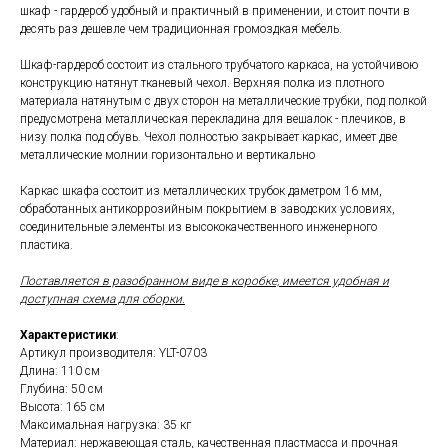
шкаф - гардероб удобный и практичный в применении, и стоит почти в
десять раз дешевле чем традиционная громоздкая мебель.
Шкаф-гардероб состоит из стального трубчатого каркаса, на устойчивою
конструкцию натянут тканевый чехол. Верхняя полка из плотного
материала натянутым с двух сторон на металлические трубки, под полкой
предусмотрена металлическая перекладина для вешалок - плечиков, в
низу полка под обувь. Чехол полностью закрывает каркас, имеет две
металлические молнии горизонтально и вертикально
Каркас шкафа состоит из металлических трубок даметром 16 мм,
обработанных антикоррозийным покрытием в заводских условиях,
соединительные элементы из высококачественного инженерного
пластика.
Поставляется в разобранном виде в коробке, имеется удобная и
доступная схема для сборки.
Характеристики
:
Артикул производителя: YLT-0703
Длина: 110 см
Глубина: 50 см
Высота: 165 см
Максимальная нагрузка: 35 кг
Материал: нержавеющая сталь, качественная пластмасса и прочная