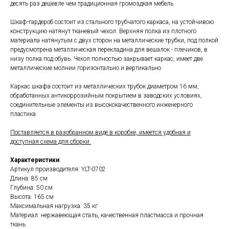
десять раз дешевле чем традиционная громоздкая мебель.
Шкаф-гардероб состоит из стального трубчатого каркаса, на устойчивою
конструкцию натянут тканевый чехол. Верхняя полка из плотного
материала натянутым с двух сторон на металлические трубки, под полкой
предусмотрена металлическая перекладина для вешалок - плечиков, в
низу полка под обувь. Чехол полностью закрывает каркас, имеет две
металлические молнии горизонтально и вертикально
Каркас шкафа состоит из металлических трубок диаметром 16 мм,
обработанных антикоррозийным покрытием в заводских условиях,
соединительные элементы из высококачественного инженерного
пластика.
Поставляется в разобранном виде в коробке, имеется удобная и
доступная схема для сборки.
Характеристики
:
Артикул производителя: YLT-0702
Длина: 85 см
Глубина: 50 см
Высота: 165 см
Максимальная нагрузка: 35 кг
Материал: нержавеющая сталь, качественная пластмасса и прочная
ткань