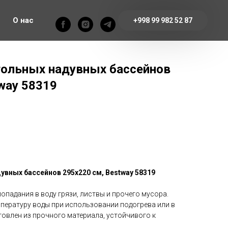
О нас
+998 99 982 52 87
гольных надувных бассейнов
way 58319
увных бассейнов 295х220 см, Bestway 58319
попадания в воду грязи, листвы и прочего мусора.
пературу воды при использовании подогрева или в
товлен из прочного материала, устойчивого к