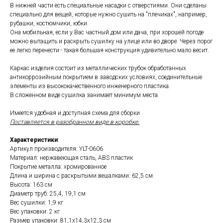
В нижней части есть специальные насадки с отверстиями. Они сделаны
специально для вещей, которые нужно сушить на "плечиках", например,
рубашки, костюмчики, юбки.
Она мобильная, если у Вас частный дом или дача, при хорошей погоде
можно вытащить и раскрыть сушилку на улице или во дворе. Через порог
ее легко перенести - такая большая конструкция удивительно мало весит.
Каркас изделия состоит из металлических трубок обработанных
антикоррозийным покрытием в заводских условиях, соединительные
элементы из высококачественного инженерного пластика.
В сложенном виде сушилка занимает минимум места.
Имеется удобная и доступная схема для сборки.
Поставляется в разобранном виде в коробке.
Характеристики
:
Артикул производителя: YLT-0606
Материал: нержавеющая сталь, ABS пластик
Покрытие металла: хромированное
Длина и ширина с раскрытыми вешалками: 62,5 см
Высота: 163 см
Диаметр труб: 25,4, 19,1 см
Вес сушилки: 1,9 кг
Вес упаковки: 2 кг
Размер упаковки: 81,1х14,3х12,3 см