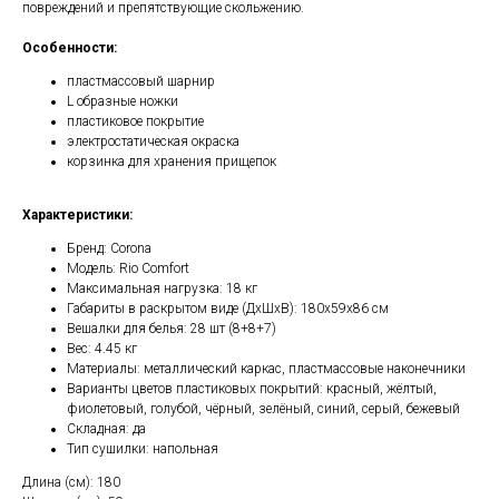
повреждений и препятствующие скольжению.
Особенности:
пластмассовый шарнир
L образные ножки
пластиковое покрытие
электростатическая окраска
корзинка для хранения прищепок
Характеристики:
Бренд: Corona
Модель: Rio Comfort
Максимальная нагрузка: 18 кг
Габариты в раскрытом виде (ДхШхВ): 180х59х86 см
Вешалки для белья: 28 шт (8+8+7)
Вес: 4.45 кг
Материалы: металлический каркас, пластмассовые наконечники
Варианты цветов пластиковых покрытий: красный, жёлтый,
фиолетовый, голубой, чёрный, зелёный, синий, серый, бежевый
Складная: да
Тип сушилки: напольная
Длина (см): 180