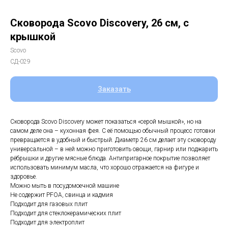
Сковорода Scovo Discovery, 26 см, с
крышкой
Scovo
СД-029
Заказать
Сковорода Scovo Discovery может показаться «серой мышкой», но на
самом деле она – кухонная фея. С её помощью обычный процесс готовки
превращается в удобный и быстрый. Диаметр 26 см делает эту сковороду
универсальной – в ней можно приготовить овощи, гарнир или поджарить
рёбрышки и другие мясные блюда. Антипригарное покрытие позволяет
использовать минимум масла, что хорошо отражается на фигуре и
здоровье.
Можно мыть в посудомоечной машине
Не содержит PFOA, свинца и кадмия
Подходит для газовых плит
Подходит для стеклокерамических плит
Подходит для электроплит