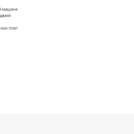
й машине
адмия
ских плит