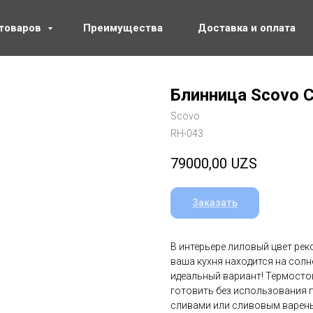
 товаров
Преимущества
Доставка и оплата
Блинница Scovo Ca
Scovo
RH-043
79000,00
UZS
Заказать
В интерьере лиловый цвет рек
ваша кухня находится на солне
идеальный вариант! Термостой
готовить без использования 
сливами или сливовым варень