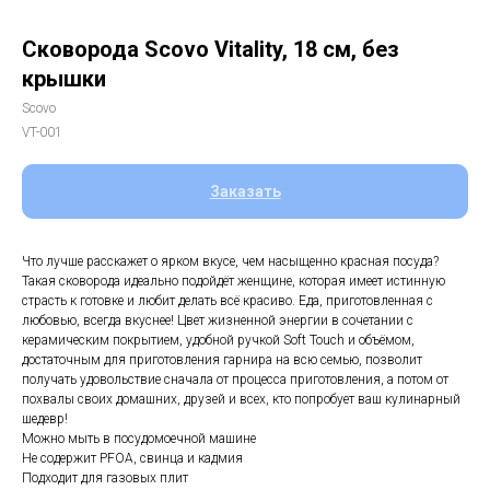
Сковорода Scovo Vitality, 18 см, без
крышки
Scovo
VT-001
Заказать
Что лучше расскажет о ярком вкусе, чем насыщенно красная посуда?
Такая сковорода идеально подойдёт женщине, которая имеет истинную
страсть к готовке и любит делать всё красиво. Еда, приготовленная с
любовью, всегда вкуснее! Цвет жизненной энергии в сочетании с
керамическим покрытием, удобной ручкой Soft Touch и объёмом,
достаточным для приготовления гарнира на всю семью, позволит
получать удовольствие сначала от процесса приготовления, а потом от
похвалы своих домашних, друзей и всех, кто попробует ваш кулинарный
шедевр!
Можно мыть в посудомоечной машине
Не содержит PFOA, свинца и кадмия
Подходит для газовых плит