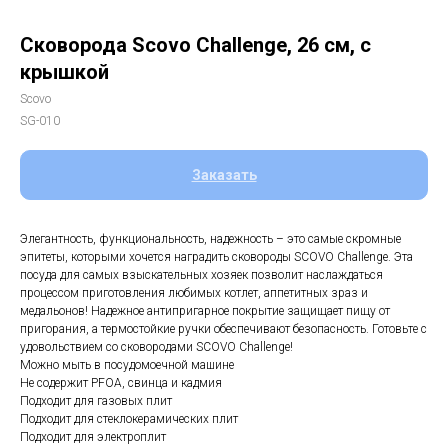
Сковорода Scovo Challenge, 26 см, с
крышкой
Scovo
SG-010
Заказать
Элегантность, функциональность, надежность – это самые скромные
эпитеты, которыми хочется наградить сковороды SCOVO Challenge. Эта
посуда для самых взыскательных хозяек позволит наслаждаться
процессом приготовления любимых котлет, аппетитных зраз и
медальонов! Надежное антипригарное покрытие защищает пищу от
пригорания, а термостойкие ручки обеспечивают безопасность. Готовьте с
удовольствием со сковородами SCOVO Challenge!
Можно мыть в посудомоечной машине
Не содержит PFOA, свинца и кадмия
Подходит для газовых плит
Подходит для стеклокерамических плит
Подходит для электроплит