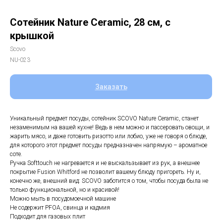
Сотейник Nature Ceramic, 28 см, с
крышкой
Scovo
NU-023
Заказать
Уникальный предмет посуды, сотейник SCOVO Nature Ceramic, станет
незаменимым на вашей кухне! Ведь в нем можно и пассеровать овощи, и
жарить мясо, и даже готовить ризотто или лобио, уже не говоря о блюде,
для которого этот предмет посуды предназначен напрямую – ароматное
соте.
Ручка Softtouch не нагревается и не выскальзывает из рук, а внешнее
покрытие Fusion Whitford не позволит вашему блюду пригореть. Ну и,
конечно же, внешний вид: SCOVO заботится о том, чтобы посуда была не
только функциональной, но и красивой!
Можно мыть в посудомоечной машине
Не содержит PFOA, свинца и кадмия
Подходит для газовых плит