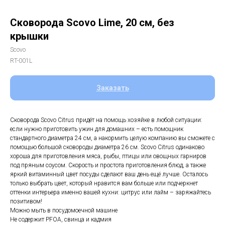
Сковорода Scovo Lime, 20 см, без
крышки
Scovo
RT-001L
Заказать
Сковорода Scovo Citrus придёт на помощь хозяйке в любой ситуации:
если нужно приготовить ужин для домашних – есть помощник
стандартного диаметра 24 см, а накормить целую компанию вы сможете с
помощью большой сковороды диаметра 26 см. Scovo Citrus одинаково
хороша для приготовления мяса, рыбы, птицы или овощных гарниров
под пряным соусом. Скорость и простота приготовления блюд, а также
яркий витаминный цвет посуды сделают ваш день ещё лучше. Осталось
только выбрать цвет, который нравится вам больше или подчеркнет
оттенки интерьера именно вашей кухни: цитрус или лайм – заряжайтесь
позитивом!
Можно мыть в посудомоечной машине
Не содержит PFOA, свинца и кадмия