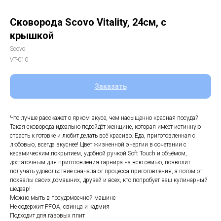
Сковорода Scovo Vitality, 24см, с
крышкой
Scovo
VT-010
Заказать
Что лучше расскажет о ярком вкусе, чем насыщенно красная посуда?
Такая сковорода идеально подойдёт женщине, которая имеет истинную
страсть к готовке и любит делать всё красиво. Еда, приготовленная с
любовью, всегда вкуснее! Цвет жизненной энергии в сочетании с
керамическим покрытием, удобной ручкой Soft Touch и объёмом,
достаточным для приготовления гарнира на всю семью, позволит
получать удовольствие сначала от процесса приготовления, а потом от
похвалы своих домашних, друзей и всех, кто попробует ваш кулинарный
шедевр!
Можно мыть в посудомоечной машине
Не содержит PFOA, свинца и кадмия
Подходит для газовых плит