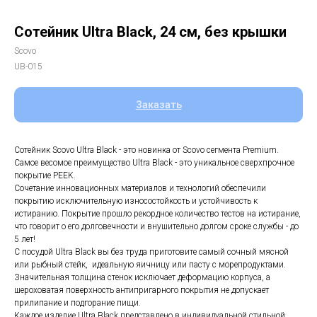
Сотейник Ultra Black, 24 см, без крышки
Scovo
UB-015
Заказать
Сотейник Scovo Ultra Black - это новинка от Scovo сегмента Premium.
Самое весомое преимущество Ultra Black - это уникальное сверхпрочное
покрытие PEEK.
Сочетание инновационных материалов и технологий обеспечили
покрытию исключительную износостойкость и устойчивость к
истиранию. Покрытие прошло рекордное количество тестов на истирание,
что говорит о его долговечности и внушительно долгом сроке службы - до
5 лет!
С посудой Ultra Black вы без труда приготовите самый сочный мясной
или рыбный стейк, идеальную яичницу или пасту с морепродуктами.
Значительная толщина стенок исключает деформацию корпуса, а
шероховатая поверхность антипригарного покрытия не допускает
прилипание и подгорание пищи.
Каждое изделие Ultra Black представлено в индивидуальной стильной