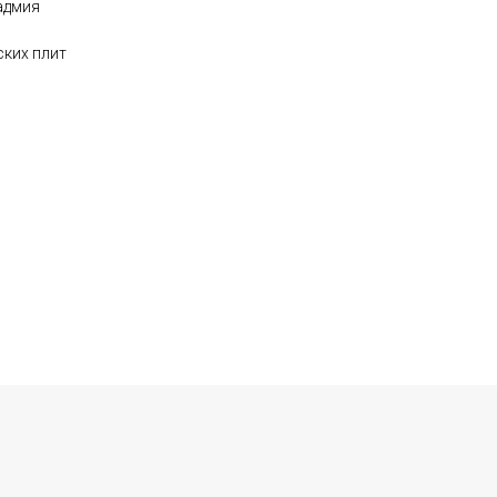
адмия
ских плит