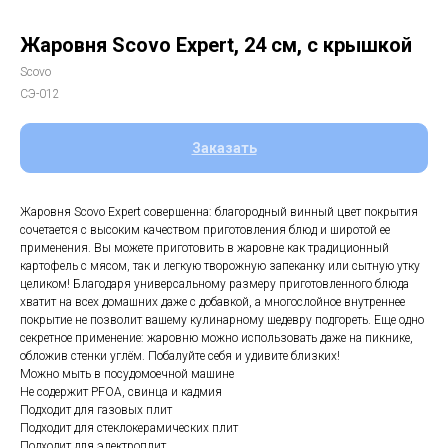
Жаровня Scovo Expert, 24 см, с крышкой
Scovo
СЭ-012
Заказать
Жаровня Scovo Expert совершенна: благородный винный цвет покрытия
сочетается с высоким качеством приготовления блюд и широтой ее
применения. Вы можете приготовить в жаровне как традиционный
картофель с мясом, так и легкую творожную запеканку или сытную утку
целиком! Благодаря универсальному размеру приготовленного блюда
хватит на всех домашних даже с добавкой, а многослойное внутреннее
покрытие не позволит вашему кулинарному шедевру подгореть. Еще одно
секретное применение: жаровню можно использовать даже на пикнике,
обложив стенки углём. Побалуйте себя и удивите близких!
Можно мыть в посудомоечной машине
Не содержит PFOA, свинца и кадмия
Подходит для газовых плит
Подходит для стеклокерамических плит
Подходит для электроплит