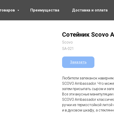
 товаров
Преимущества
Доставка и оплата
Сотейник Scovo A
Scovo
SA-021
Заказать
Любители запеканок наверняк
SCOVO Ambassador. Что может
затем присыпать сыром и запеч
Все эти вкусные манипуляци
SCOVO Ambassador классическ
ручки из термостойкой литой 
и в духовом шкафу, а стекля