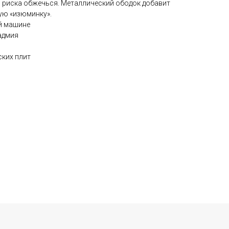
 риска обжечься. Металлический ободок добавит
ную «изюминку».
й машине
адмия
ских плит