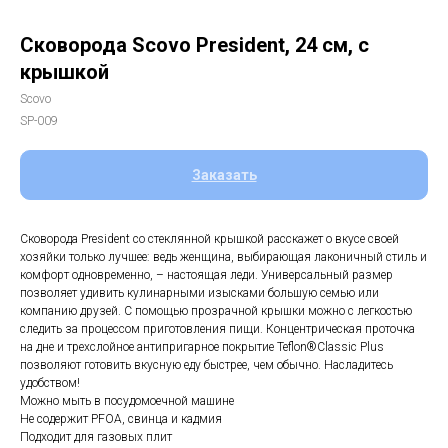
Сковорода Scovo President, 24 см, с
крышкой
Scovo
SP-009
Заказать
Сковорода President со стеклянной крышкой расскажет о вкусе своей
хозяйки только лучшее: ведь женщина, выбирающая лаконичный стиль и
комфорт одновременно, – настоящая леди. Универсальный размер
позволяет удивить кулинарными изысками большую семью или
компанию друзей. С помощью прозрачной крышки можно с легкостью
следить за процессом приготовления пищи. Концентрическая проточка
на дне и трехслойное антипригарное покрытие Teflon®Classic Plus
позволяют готовить вкусную еду быстрее, чем обычно. Насладитесь
удобством!
Можно мыть в посудомоечной машине
Не содержит PFOA, свинца и кадмия
Подходит для газовых плит