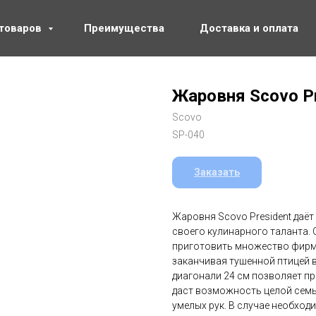
 товаров
Преимущества
Доставка и оплата
Жаровня Scovo Pr
Scovo
SP-040
Заказать
Жаровня Scovo President даё
своего кулинарного таланта
приготовить множество фирм
заканчивая тушенной птицей в
диагонали 24 см позволяет пр
даст возможность целой семь
умелых рук. В случае необхо