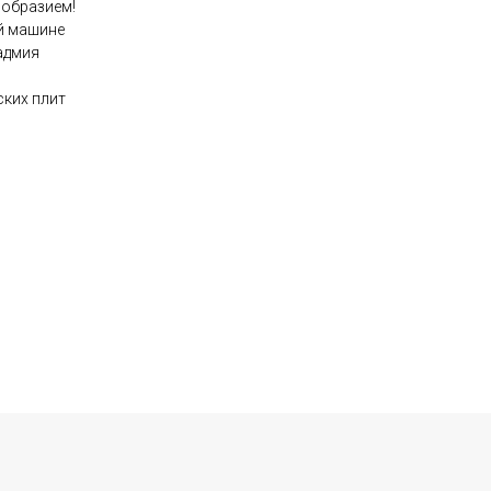
ообразием!
й машине
адмия
ских плит