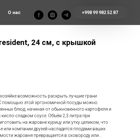
О нас
+998 99 982 52 87
esident, 24 см, с крышкой
т хозяйке возможность раскрыть лучшие грани
. С помощью этой эргономичной посуды можно
енных блюд, начиная от обыкновенного картофеля и
 кисло-сладком соусе. Объём 2,3 литра при
иготовить на жаровне курицу или утку целиком, что
е или компании друзей насладится плодами ваших
димости жаровня превращается в сковороду или…