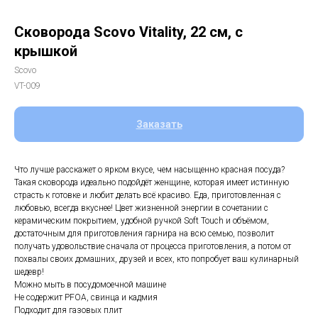
Сковорода Scovo Vitality, 22 см, с
крышкой
Scovo
VT-009
Заказать
Что лучше расскажет о ярком вкусе, чем насыщенно красная посуда?
Такая сковорода идеально подойдёт женщине, которая имеет истинную
страсть к готовке и любит делать всё красиво. Еда, приготовленная с
любовью, всегда вкуснее! Цвет жизненной энергии в сочетании с
керамическим покрытием, удобной ручкой Soft Touch и объёмом,
достаточным для приготовления гарнира на всю семью, позволит
получать удовольствие сначала от процесса приготовления, а потом от
похвалы своих домашних, друзей и всех, кто попробует ваш кулинарный
шедевр!
Можно мыть в посудомоечной машине
Не содержит PFOA, свинца и кадмия
Подходит для газовых плит