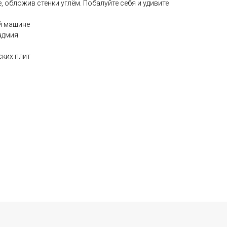
, обложив стенки углём. Побалуйте себя и удивите
й машине
адмия
ских плит