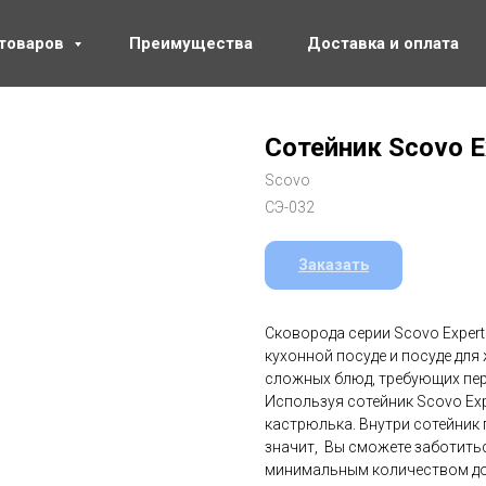
 товаров
Преимущества
Доставка и оплата
Сотейник Scovo E
Scovo
СЭ-032
Заказать
Сковорода серии Scovo Exper
кухонной посуде и посуде для
сложных блюд, требующих пер
Используя сотейник Scovo Exp
кастрюлька. Внутри сотейник
значит, Вы сможете заботитьс
минимальным количеством доб