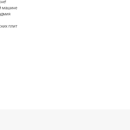
не!
й машине
адмия
ских плит