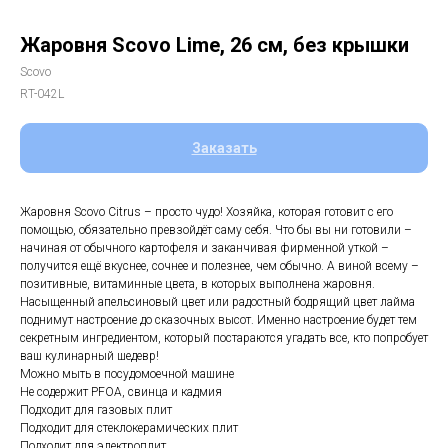
Жаровня Scovo Lime, 26 см, без крышки
Scovo
RT-042L
Заказать
Жаровня Scovo Citrus – просто чудо! Хозяйка, которая готовит с его
помощью, обязательно превзойдёт саму себя. Что бы вы ни готовили –
начиная от обычного картофеля и заканчивая фирменной уткой –
получится ещё вкуснее, сочнее и полезнее, чем обычно. А виной всему –
позитивные, витаминные цвета, в которых выполнена жаровня.
Насыщенный апельсиновый цвет или радостный бодрящий цвет лайма
поднимут настроение до сказочных высот. Именно настроение будет тем
секретным ингредиентом, который постараются угадать все, кто попробует
ваш кулинарный шедевр!
Можно мыть в посудомоечной машине
Не содержит PFOA, свинца и кадмия
Подходит для газовых плит
Подходит для стеклокерамических плит
Подходит для электроплит