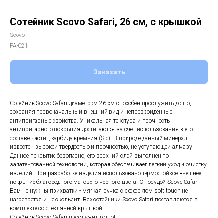
Сотейник Scovo Safari, 26 см, с крышкой
Scovo
FA-021
Заказать
Cотейник Scovo Safari диаметром 26 см способен прослужить долго,
сохраняя первоначальный внешний вид и непревзойденные
антипригарные свойства. Уникальная текстура и прочность
антипригарного покрытия достигаются за счет использования в его
составе частиц карбида кремния (Sic). В природе данный минерал
известен высокой твердостью и прочностью, не уступающей алмазу.
Данное покрытие безопасно, его верхний слой выполнен по
запатентованной технологии, которая обеспечивает легкий уход и очистку
изделий. При разработке изделия использовано термостойкое внешнее
покрытие благородного матового черного цвета. С посудой Scovo Safari
Вам не нужны прихватки - мягкая ручка с эффектом soft touch не
нагревается и не скользит. Все сотейники Scovo Safari поставляются в
комплекте со стеклянной крышкой.
Сотейник Scovo Safari прослужит долго!