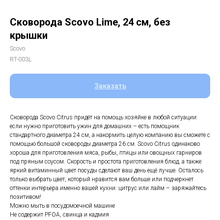
Сковорода Scovo Lime, 24 см, без
крышки
Scovo
RT-003L
Заказать
Сковорода Scovo Citrus придёт на помощь хозяйке в любой ситуации:
если нужно приготовить ужин для домашних – есть помощник
стандартного диаметра 24 см, а накормить целую компанию вы сможете с
помощью большой сковороды диаметра 26 см. Scovo Citrus одинаково
хороша для приготовления мяса, рыбы, птицы или овощных гарниров
под пряным соусом. Скорость и простота приготовления блюд, а также
яркий витаминный цвет посуды сделают ваш день ещё лучше. Осталось
только выбрать цвет, который нравится вам больше или подчеркнет
оттенки интерьера именно вашей кухни: цитрус или лайм – заряжайтесь
позитивом!
Можно мыть в посудомоечной машине
Не содержит PFOA, свинца и кадмия