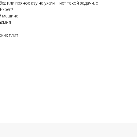
бед или пряное азу на ужин – нет такой задачи, с
Expert!
й машине
адмия
ских плит