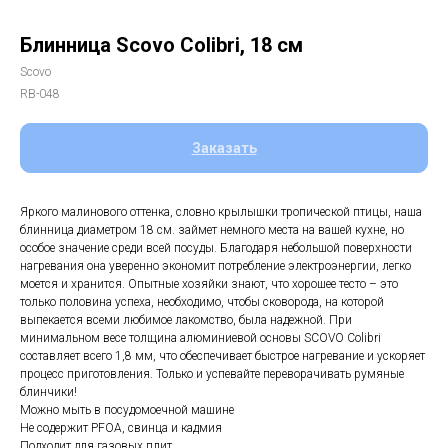
Блинница Scovo Colibri, 18 см
Scovo
RB-048
Заказать
Яркого малинового оттенка, словно крылышки тропической птицы, наша
блинница диаметром 18 см. займет немного места на вашей кухне, но
особое значение среди всей посуды. Благодаря небольшой поверхности
нагревания она уверенно экономит потребление электроэнергии, легко
моется и хранится. Опытные хозяйки знают, что хорошее тесто – это
только половина успеха, необходимо, чтобы сковорода, на которой
выпекается всеми любимое лакомство, была надежной. При
минимальном весе толщина алюминиевой основы SCOVO Colibri
составляет всего 1,8 мм, что обеспечивает быстрое нагревание и ускоряет
процесс приготовления. Только и успевайте переворачивать румяные
блинчики!
Можно мыть в посудомоечной машине
Не содержит PFOA, свинца и кадмия
Подходит для газовых плит