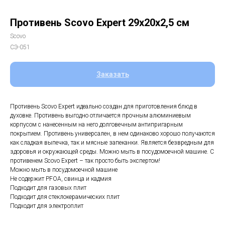
Противень Scovo Expert 29х20х2,5 см
Scovo
СЭ-051
Заказать
Противень Scovo Expert идеально создан для приготовления блюд в
духовке. Противень выгодно отличается прочным алюминиевым
корпусом с нанесенным на него долговечным антипригарным
покрытием. Противень универсален, в нем одинаково хорошо получаются
как сладкая выпечка, так и мясные запеканки. Является безвредным для
здоровья и окружающей среды. Можно мыть в посудомоечной машине. С
противенем Scovo Expert – так просто быть экспертом!
Можно мыть в посудомоечной машине
Не содержит PFOA, свинца и кадмия
Подходит для газовых плит
Подходит для стеклокерамических плит
Подходит для электроплит