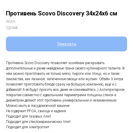
Противень Scovo Discovery 34х24х6 см
Scovo
СД-048
Заказать
Противень Scovo Discovery позволяет хозяйкам раскрывать
дополнительные и ранее неведомые грани своего кулинарного таланта. В
нём можно приготовить не только мясо, пироги или птицу, но и такие
лакомства, как лазанья, запеченные овощи или жульен. Объём 3 литра
позволяет приготовить блюдо сразу на большую компанию, ещё и с
добавкой! А её будут просить все, даже не сомневайтесь ;) Антипригарное
покрытие совместно с идеальными параметрами толщины стенок и
диаметром делают этот противень универсальным и незаменимым.
Можно мыть в посудомоечной машине
Не содержит PFOA, свинца и кадмия
Подходит для газовых плит
Подходит для стеклокерамических плит
Подходит для электроплит