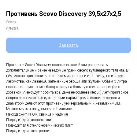
Противень Scovo Discovery 39,5х27х2,5
Scovo
СД-053
Заказать
Противень Scovo Discovery позволяет хозяйкам раскрывать
дополнительные и ранее неведомые грани своего кулинарного таланта. В
нём можно приготовить не только мясо, пироги или птицу, но и такие
лакомства, как лазанья, запеченные овощи или жульен. Объём 3 литра
позволяет приготовить блюдо сразу на большую компанию, ещё и с
добавкой! А её будут просить все, даже не сомневайтесь ;) Антипригарное
покрытие совместно с идеальными параметрами толщины стенок и
диаметром делают этот противень универсальным и незаменимым.
Можно мыть в посудомоечной машине
Не содержит PFOA, свинца и кадмия
Подходит для газовых плит
Подходит для стеклокерамических плит
Подходит для электроплит