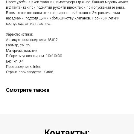
Насос удобен в эксплуатации, имеет упоры для ног. Данная модель качает
в 2 такта - как при поднятии рукояти вверх так и при опускании ее вниз.
В комплекте поставки есть гофрированный шланг с 3-я различными
насадками, подходящими к большинству клапанов. Прочный легкий
корпус сделан из пластика.
Характеристики:
Артикул производителя: 68612
Размер, см: 29
Материал: пластик
Габариты упаковки, см: 10х10х30
Вес, кг: 0,4
Производитель: Intex
Страна производства: Китай
Смотрите также
Контакты: