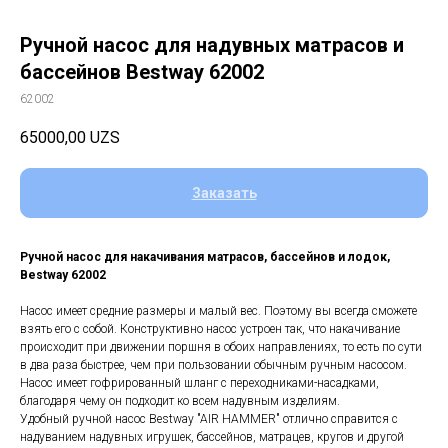
Ручной насос для надувных матрасов и
бассейнов Bestway 62002
62002
65000,00
UZS
Заказать
Ручной насос для накачивания матрасов, бассейнов и лодок,
Bestway 62002
Насос имеет средние размеры и малый вес. Поэтому вы всегда сможете
взять его с собой. Конструктивно насос устроен так, что накачивание
происходит при движении поршня в обоих направлениях, то есть по сути
в два раза быстрее, чем при пользовании обычным ручным насосом.
Насос имеет гофрированный шланг с переходниками-насадками,
благодаря чему он подходит ко всем надувным изделиям.
Удобный ручной насос Bestway "AIR HAMMER" отлично справится с
надуванием надувных игрушек, бассейнов, матрацев, кругов и другой