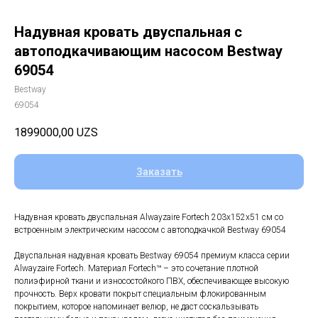
Надувная кровать двуспальная с
автоподкачивающим насосом Bestway
69054
Bestway
69054
1899000,00
UZS
Заказать
Надувная кровать двуспальная Alwayzaire Fortech 203x152x51 см со
встроенным электрическим насосом с автоподкачкой Bestway 69054
Двуспальная надувная кровать Bestway 69054 премиум класса серии
Alwayzaire Fortech. Материал Fortech™ – это сочетание плотной
полиэфирной ткани и износостойкого ПВХ, обеспечивающее высокую
прочность. Верх кровати покрыт специальным флокированным
покрытием, которое напоминает велюр, не даст соскальзывать