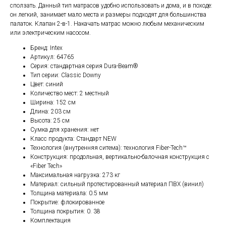
сползать. Данный тип матрасов удобно использовать и дома, и в походе:
он легкий, занимает мало места и размеры подходят для большинства
палаток. Клапан 2-в-1. Накачать матрас можно любым механическим
или электрическим насосом.
Бренд: Intex
Артикул: 64765
Серия: стандартная серия Dura-Beam®
Тип серии: Classic Downy
Цвет: синий
Количество мест: 2 местный
Ширина: 152 см
Длина: 203 см
Высота: 25 см
Сумка для хранения: нет
Класс продукта: Стандарт NEW
Технология (внутренняя ситема): технология Fiber-Tech™
Конструкция: продольная, вертикально-балочная конструкция c
«Fiber Tech»
Максимальная нагрузка: 273 кг
Материал: сильный протестированный материал ПВХ (винил)
Толщина материала: 0.5 мм
Покрытие: флокированное
Толщина покрытия: 0. 38
Комплектация