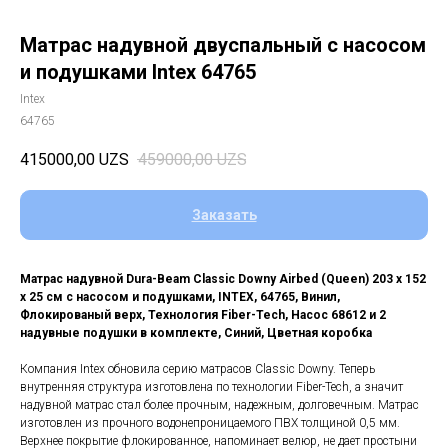
Матрас надувной двуспальный с насосом
и подушками Intex 64765
Intex
64765
415000,00
UZS
459000,00
UZS
Заказать
Матрас надувной Dura-Beam Classic Downy Airbed (Queen) 203 х 152
х 25 см с насосом и подушками, INTEX, 64765, Винил,
Флокированый верх, Технология Fiber-Tech, Насос 68612 и 2
надувные подушки в комплекте, Синий, Цветная коробка
Компания Intex обновила серию матрасов Classic Downy. Теперь
внутренняя структура изготовлена по технологии Fiber-Tech, а значит
надувной матрас стал более прочным, надежным, долговечным. Матрас
изготовлен из прочного водонепроницаемого ПВХ толщиной 0,5 мм.
Верхнее покрытие флокированное, напоминает велюр, не дает простыни