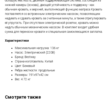
большую жесткость, двойная поддерживающая система, состоящая из
нижней камеры (основа), дающей устойчивость и поддержку - как
обычная кровать, и верхней, выполняющей функцию матраса.Кровать
поставляется со встроенным электрическим насосом, позволяющим
надувать и сдувать кровать за считанные минуты, а также отрегулировать
её упругость. При отсутствии электрической розетки, кровать можно
надуть обычным механическим насосом. В комплект входит удобная
сумка для переноски кровати и специальная самоклеющаяся заплатка.
Характеристики
Максимальная нагрузка: 136 кг
Насос: Электрический (220В)
Бренд: Bestway
Страна-изготовитель: Китай
Цвет: Бежевый
Ребра жесткости: продольные
Размеры: 191x97x42 см
Вес: 4.72 кг
Смотрите также