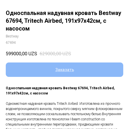
Односпальная надувная кровать Bestway
67694, Tritech Airbed, 191х97х42см, с
насосом
Bestway
67694
599000,00
UZS
629000,00
UZS
Заказать
Односпальная надувная кровать Bestway 67694, Tritech Airbed,
191х97х42см, с насосом
Одноместная надувная кровать Tritech Airbed. Изготовлена из прочного
водонепроницаемого винила, покрытого сверху мягким флокированным
слоем, не позволяющим соскальзывать постельному белью.Внутренняя
конструкция изготовлена по технологии I-beam construction со
специальными внутренними перегородками, придающими кровати