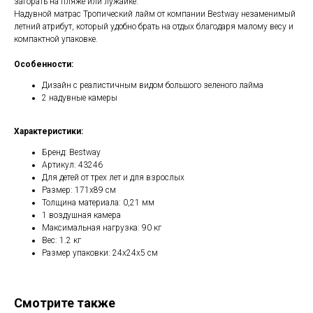
загорать на пляже или лужайке.
Надувной матрас Тропический лайм от компании Bestway незаменимый
летний атрибут, который удобно брать на отдых благодаря малому весу и
компактной упаковке.
Особенности:
Дизайн с реалистичным видом большого зеленого лайма
2 надувные камеры
Характеристики:
Бренд: Bestway
Артикул: 43246
Для детей от трех лет и для взрослых
Размер: 171х89 см
Толщина материала: 0,21 мм
1 воздушная камера
Максимальная нагрузка: 90 кг
Вес: 1.2 кг
Размер упаковки: 24х24х5 см
Смотрите также