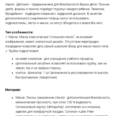
Серия: «Детская» - предназначена для безопасности Ваших деток. Разные
цвета, формы и принты подойдут под вкус каждого ребенка. Тематика:
Фридайвинг - подводное плавание с задержкой дыхания. В качестве
дополнительного снаряжения пловцы могут использовать
гидрокостюмы, ласты и маски, но могут обходиться и вовсе без него.
Тип особенности:
✓ Маска: Маска классическая “сплошное стекло”: не искажает
изображение, имеют элегантный дизайн. Отсутствие перегородки
посередине позволяет дать самый широкий обзор для масок такого типа.
✓ Трубка подростковая:
не имеет клапанов - для упрощения учебного процесса;
оригинальный загубник позволяет использовать трубку, как на
левую, так и на правую сторону;
клипса - фиксатор: 1 шт (возможность регулирования по высоте,
быстросъемная, поворотная).
Материал:
Маска: Линзы (закаленное стекло) - дополнительная безопасность,
механическая прочность, при этом 100 % видимость.
Силиконовый корпус (обтюратор): изготовлен из силикона,
идеален для комфортной посадки. Силикон «Latex Free»