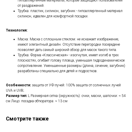
гипоаллергенные материалы, которые защищают пользователей
от раздражений.
Трубка: пластик, силикон, загубник - гипоаллергенный материал
силикон, идеален для комфортной посадки.
Технология:
Маска: Маска с сплошным стеклом: не искажает изображение,
имеют элегантный дизайн. Отсутствие перегородки посередине
позволяет дать самый широкий обзор для масок такого типа.
Трубка: Форма «Классическая» - изогнутая, имеет изгиб в трех
плоскостях, огибает голову пловца, уменьшая гидродинамическое
сопротивление. Уменьшенные размеры (длина, сечение, загубник)
разработаны специально для детей и подростков.
Особенности:
защита от УФ-лучей: 100% защита от солнечных лучей
UVA и UVB;
Размер тип:
L Размерная сетка (окружность): очки, маски, шапочки: ≈ 54
см Лицо: посадка обтюратора: ≈ 13 см
Смотрите также