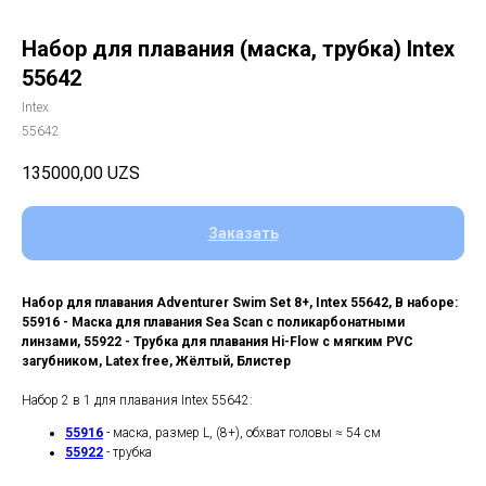
Набор для плавания (маска, трубка) Intex
55642
Intex
55642
135000,00
UZS
Заказать
Набор для плавания Adventurer Swim Set 8+, Intex 55642, В наборе:
55916 - Маска для плавания Sea Scan с поликарбонатными
линзами, 55922 - Трубка для плавания Hi-Flow с мягким PVC
загубником, Latex free, Жёлтый, Блистер
Набор 2 в 1 для плавания Intex 55642:
55916
- маска, размер L, (8+), обхват головы ≈ 54 см
55922
- трубка