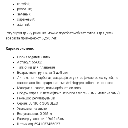
голубой;
розовый;
зеленый;
сиреневый;
жёлтый.
Регулируя длину ремешка можно подобрать обхват головы для детей
возраста примерно от 3 до 8 лет.
Характеристики:
Производитель: Intex
Артикул: 55602
Тип: очки для плавания
Возрастная группа: от 3 до 8 лет
Линзы: поликарбонат, защищён от ультрафиолетовых лучей, не
запотевают благодаря системе Anti-fog-protection, не протекают
Материал: латекс, поликарбонат, силикон
Ободок оправы: латекс(покрыт гипоаллергенными материалами)
Ремешок: регулируемый
Серия: JUNIOR GOGGLES
Упаковка: на листе
Вес упаковки: 0.062 кг
Размер упаковки: 19×12×3 см
Штрихкод: 6941057456027