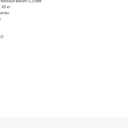
твенный винил 0,25мм
 40 кг
лапан
:
10