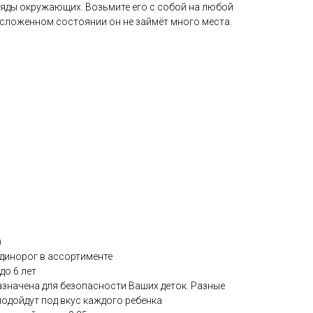
яды окружающих. Возьмите его с собой на любой
 сложенном состоянии он не займёт много места.
)
динорог в ассортименте
до 6 лет
назначена для безопасности Ваших деток. Разные
подойдут под вкус каждого ребенка