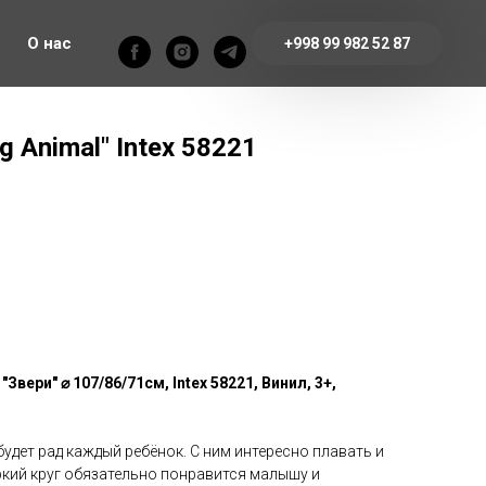
О нас
+998 99 982 52 87
g Animal" Intex 58221
"Звери" ⌀ 107/86/71см, Intex 58221, Винил, 3+,
удет рад каждый ребёнок. С ним интересно плавать и
ркий круг обязательно понравится малышу и