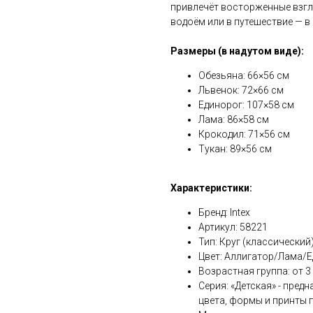
привлечёт восторженные взгл
водоём или в путешествие — в
Размеры (в надутом виде):
Обезьяна: 66×56 см
Львенок: 72×66 см
Единорог: 107×58 см
Лама: 86×58 см
Крокодил: 71×56 см
Тукан: 89×56 см
Характеристики:
Бренд: Intex
Артикул: 58221
Тип: Круг (классический
Цвет: Аллигатор/Лама/Е
Возрастная группа: от 3 
Серия: «Детская» - пред
цвета, формы и принты 