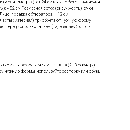
 (в сантиметрах): от 24 см и выше без ограничения
ы): ≈ 52 см Размерная сетка (окружность): очки,
 Лицо: посадка обтюратора: ≈ 13 см
 Ласты (материал) приобретают нужную форму
овет перед использованием (надеванием): стопа
пятком для размягчения материала (2 - 3 секунды);
аем нужную формы, используйте распорку или обувь