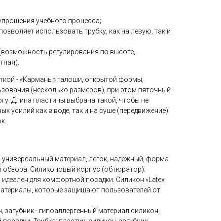
 упрощения учебного процесса;
озволяет использовать трубку, как на левую, так и
т (возможность регулирования по высоте,
тная).
ткой - «Карманы» галоши, открытой формы,
зования (несколько размеров), при этом пяточный
гу. Длина пластины выбрана такой, чтобы не
х усилий как в воде, так и на суше (передвижение).
к.
- универсальный материал, легок, надежный, форма
 обзора. Силиконовый корпус (обтюратор):
 идеален для комфортной посадки. Силикон «Latex
материалы, которые защищают пользователей от
н, загубник - гипоаллергенный материал силикон,