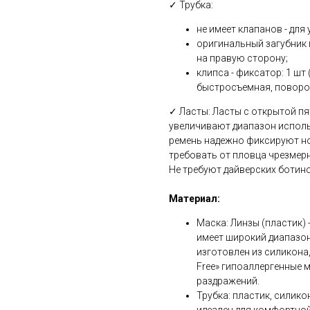
✓ Трубка:
не имеет клапанов - для
оригинальный загубник п
на правую сторону;
клипса - фиксатор: 1 ш
быстросъемная, поворо
✓ Ласты: Ласты с открытой пя
увеличивают диапазон исполь
ремень надежно фиксируют но
требовать от пловца чрезмерны
Не требуют дайверских ботино
Материал:
Маска: Линзы (пластик) 
имеет широкий диапазон
изготовлен из силикона,
Free» гипоаллергенные 
раздражений.
Трубка: пластик, силико