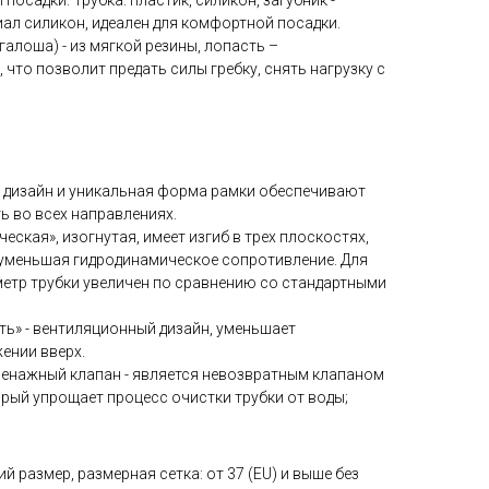
посадки. Трубка: пластик, силикон, загубник -
ал силикон, идеален для комфортной посадки.
алоша) - из мягкой резины, лопасть –
 что позволит предать силы гребку, снять нагрузку с
 дизайн и уникальная форма рамки обеспечивают
 во всех направлениях.
еская», изогнутая, имеет изгиб в трех плоскостях,
 уменьшая гидродинамическое сопротивление. Для
етр трубки увеличен по сравнению со стандартными
ть» - вентиляционный дизайн, уменьшает
ении вверх.
ренажный клапан - является невозвратным клапаном
орый упрощает процесс очистки трубки от воды;
ий размер, размерная сетка: от 37 (EU) и выше без