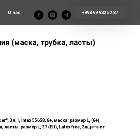
О нас
+998 99 982 52 87
ия (маска, трубка, ласты)
", 3 в 1, Intex 55658, 8+, маска: размер L, (8+),
, ласты: размер L, 37 (EU), Latex free, Защита от