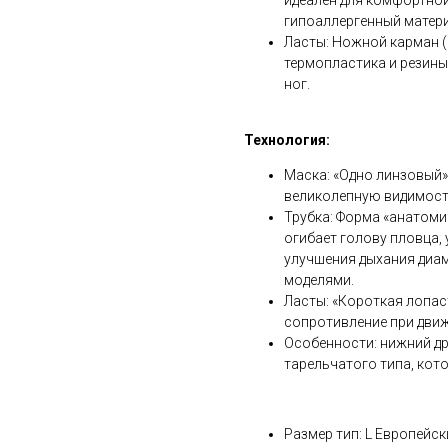
идеален для комфортной 
гипоаллергенный матери
Ласты: Ножной карман (г
термопластика и резины,
ног.
Технология:
Маска: «Одно линзовый»
великолепную видимость
Трубка: Форма «анатомич
огибает голову пловца,
улучшения дыхания диам
моделями.
Ласты: «Короткая лопас
сопротивление при движ
Особенности: нижний д
тарельчатого типа, кот
Размер тип: L Европейск