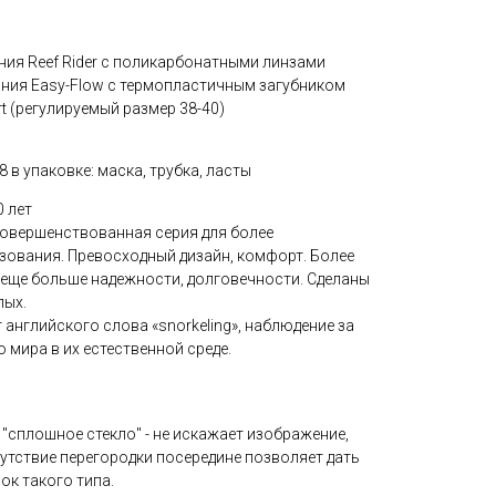
ния Reef Rider с поликарбонатными линзами
ания Easy-Flow с термопластичным загубником
rt (регулируемый размер 38-40)
8 в упаковке: маска, трубка, ласты
0 лет
усовершенствованная серия для более
ования. Превосходный дизайн, комфорт. Более
 еще больше надежности, долговечности. Сделаны
лых.
т английского слова «snorkeling», наблюдение за
 мира в их естественной среде.
"сплошное стекло" - не искажает изображение,
утствие перегородки посередине позволяет дать
ок такого типа.