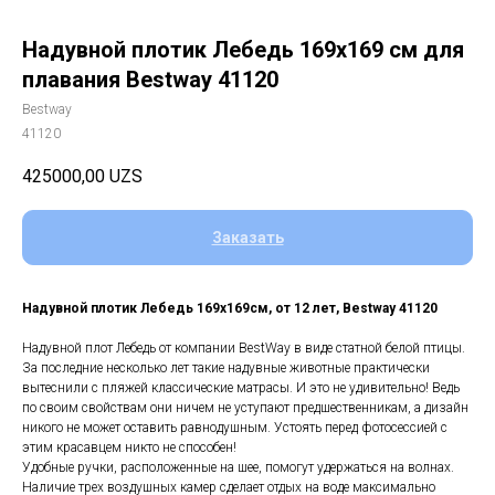
Надувной плотик Лебедь 169х169 см для
плавания Bestway 41120
Bestway
41120
425000,00
UZS
Заказать
Надувной плотик Лебедь 169х169см, от 12 лет, Bestway 41120
Надувной плот Лебедь от компании BestWay в виде статной белой птицы.
За последние несколько лет такие надувные животные практически
вытеснили с пляжей классические матрасы. И это не удивительно! Ведь
по своим свойствам они ничем не уступают предшественникам, а дизайн
никого не может оставить равнодушным. Устоять перед фотосессией с
этим красавцем никто не способен!
Удобные ручки, расположенные на шее, помогут удержаться на волнах.
Наличие трех воздушных камер сделает отдых на воде максимально