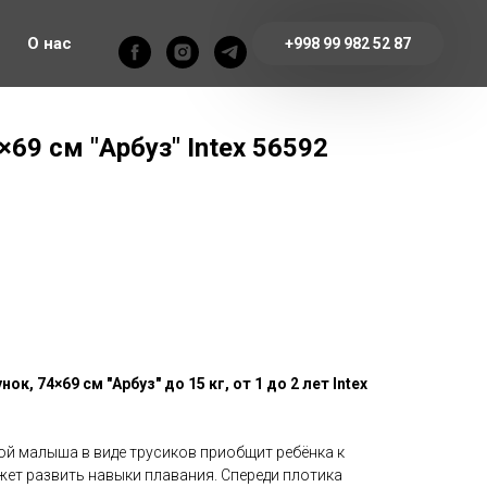
О нас
+998 99 982 52 87
×69 см "Арбуз" Intex 56592
к, 74×69 см "Арбуз" до 15 кг, от 1 до 2 лет Intex
ой малыша в виде трусиков приобщит ребёнка к
ет развить навыки плавания. Спереди плотика