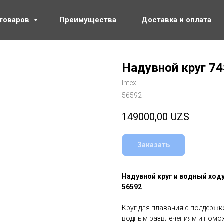
 товаров
Преимущества
Доставка и оплата
Надувной круг 74
Intex
56592
149000,00
UZS
Заказать
Надувной круг и водный ходуно
56592
Круг для плавания с поддержк
водным развлечениям и помож