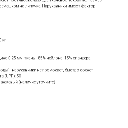
меют противоскользящее тканевое покрытие. Размер
ремешком на липучке. Нарукавники имеют фактор
 кг
ина 0.25 мм, ткань - 85% нейлона, 15% спандера
оды" - нарукавники не промокает, быстро сохнет
а (UPF): 50+
оранжевый (наличие уточните)