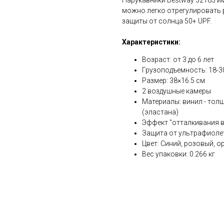
Нарукавники Bestway 32183 и
можно легко отрегулировать 
защиты от солнца 50+ UPF.
Характеристики:
Возраст: от 3 до 6 лет
Грузоподъемность: 18-30
Размер: 38×16.5 см
2 воздушные камеры
Материалы: винил - толщ
(эластана)
Эффект "отталкивания в
Защита от ультрафиолет
Цвет: Синий, розовый, 
Вес упаковки: 0.266 кг