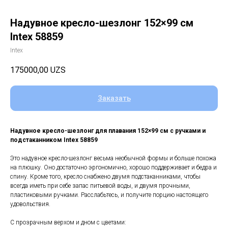
Надувное кресло-шезлонг 152×99 см
Intex 58859
Intex
175000,00
UZS
Заказать
Надувное кресло-шезлонг для плавания 152×99 см с ручками и
подстаканником Intex 58859
Это надувное кресло-шезлонг весьма необычной формы и больше похожа
на плюшку. Оно достаточно эргономично, хорошо поддерживает и бедра и
спину. Кроме того, кресло снабжено двумя подстаканниками, чтобы
всегда иметь при себе запас питьевой воды, и двумя прочными,
пластиковыми ручками. Расслабьтесь, и получите порцию настоящего
удовольствия.
С прозрачным верхом и дном с цветами: